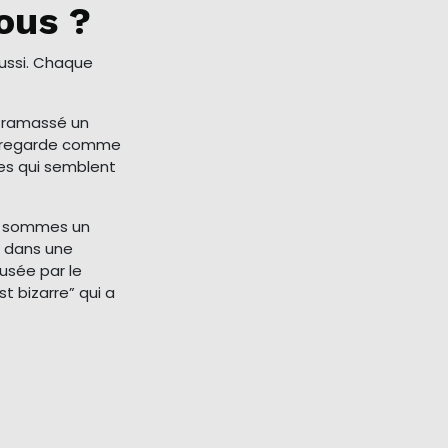
ous ?
aussi. Chaque
a ramassé un
me regarde comme
ses qui semblent
s sommes un
ir dans une
usée par le
st bizarre” qui a