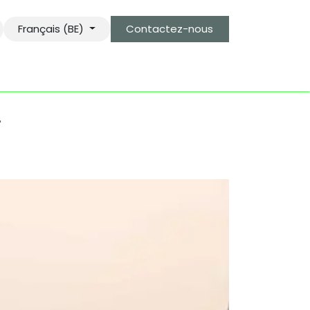
Français (BE)
Contactez-nous
s
le gardien des objets bro-kant.com
tarifs d'envois
"