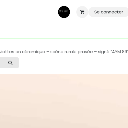
Se connecter
ntactez-nous
Aide
Conditions général
Mentions légale
viettes en céramique – scène rurale gravée – signé "AYM 89