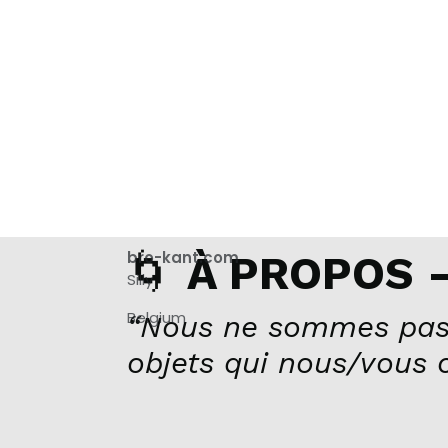
🌀
bro-kant.com
À PROPOS –
Silly
Belgium
“Nous ne sommes pas
objets qui nous/vous 