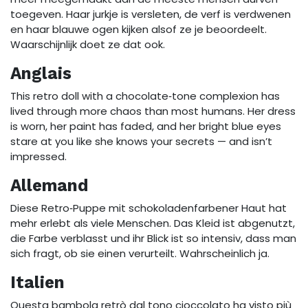
toegeven. Haar jurkje is versleten, de verf is verdwenen
en haar blauwe ogen kijken alsof ze je beoordeelt.
Waarschijnlijk doet ze dat ook.
Anglais
This retro doll with a chocolate‑tone complexion has
lived through more chaos than most humans. Her dress
is worn, her paint has faded, and her bright blue eyes
stare at you like she knows your secrets — and isn’t
impressed.
Allemand
Diese Retro‑Puppe mit schokoladenfarbener Haut hat
mehr erlebt als viele Menschen. Das Kleid ist abgenutzt,
die Farbe verblasst und ihr Blick ist so intensiv, dass man
sich fragt, ob sie einen verurteilt. Wahrscheinlich ja.
Italien
Questa bambola retrò dal tono cioccolato ha visto più