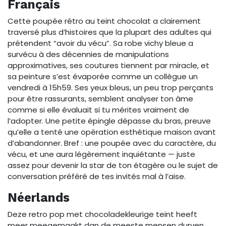
Français
Cette poupée rétro au teint chocolat a clairement
traversé plus d’histoires que la plupart des adultes qui
prétendent “avoir du vécu”. Sa robe vichy bleue a
survécu à des décennies de manipulations
approximatives, ses coutures tiennent par miracle, et
sa peinture s’est évaporée comme un collègue un
vendredi à 15h59. Ses yeux bleus, un peu trop perçants
pour être rassurants, semblent analyser ton âme
comme si elle évaluait si tu mérites vraiment de
l’adopter. Une petite épingle dépasse du bras, preuve
qu’elle a tenté une opération esthétique maison avant
d’abandonner. Bref : une poupée avec du caractère, du
vécu, et une aura légèrement inquiétante — juste
assez pour devenir la star de ton étagère ou le sujet de
conversation préféré de tes invités mal à l’aise.
Néerlands
Deze retro pop met chocoladekleurige teint heeft
meer meegemaakt dan de meeste mensen durven