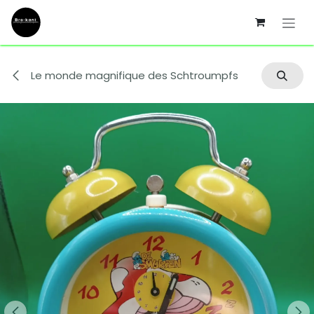
Se rendre au contenu
Le monde magnifique des Schtroumpfs