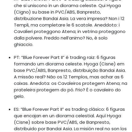
che si uniscono in un diorama celeste. Qui Hyoga
(Cigno) su base in PVC/ABS, Banpresto,
distribuzione Bandai Asia. La vera impresa? Non i 12
Templi, ma completare le 6 scatole. Aneddoto: i
Cavalieri proteggono Atena; in vetrina proteggono
dalla polvere. Freddo nell’animo? No, è solo
ghiaccio.
PT: “Blue Forever Part II” é trading raiz: 6 figuras
formando um diorama celeste. Hyoga (Cisne) em
base PVC/ABS, Banpresto, distribuição Bandai Asia.
A missão real? Não os 12 Templos, mas achar as 6
caixas. Anedota: os Cavaleiros protegem Atena; na
prateleira protegem do pó. Frio? É o cavaleiro do
gelo.
ES: “Blue Forever Part II” es trading clásico: 6 figuras
que encajan en un diorama celestial. Aquí Hyoga
(Cisne) sobre base PVC/ABS, de Banpresto,
distribuido por Bandai Asia. La misión real no son los