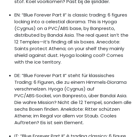
stof. Koel voorkomen? Past bij de ijsridder.
EN: “Blue Forever Part II” is classic trading: 6 figures
locking into a celestial diorama. This is Hyoga
(Cygnus) on a PVC/ABS base, by Banpresto,
distributed by Bandai Asia. The real quest isn’t the
12 Temples—it’s finding all six boxes. Anecdote:
Saints protect Athena; on your shelf they mainly
shield against dust. Hyoga looking cool? Comes
with the ice territory.
DE: “Blue Forever Part II” steht für klassisches
Trading: 6 Figuren, die zu einem Himmels‑Diorama
verschmelzen. Hyoga (Cygnus) auf
PVC/ABS‑Sockel, von Banpresto, über Bandai Asia.
Die wahre Mission? Nicht die 12 Tempel, sondern alle
sechs Boxen finden. Anekdote: Ritter schützen
Athene; im Regal vor allem vor Staub. Cooles
Auftreten? Eis ist sein Element.
IT: “Blue Forever Part II” è trading classico: 6 figure