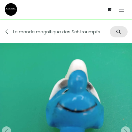
Se rendre au contenu
Le monde magnifique des Schtroumpfs