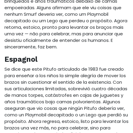
brinquedos e anos traumáticos debaixo de camas
empoeiradas. Alguns afirmam que ele viu coisas que
nenhum Smurf deveria ver, como um Playmobil
decapitado ou um Lego que perdeu o propósito. Agora
retorna, estoico, pronto para levantar os braços mais
uma vez — não para celebrar, mas para anunciar que
desistiu oficialmente de entender os humanos. E
sinceramente, faz bem.
Espagnol
Se dice que este Pitufo articulado de 1983 fue creado
para enseñar a los niños la simple alegría de mover los
brazos sin cuestionar el sentido de la existencia. Con
sus articulaciones limitadas, sobrevivió cuatro décadas
de manos torpes, catástrofes en cajas de juguetes y
años traumáticos bajo camas polvorientas. Algunos
aseguran que vio cosas que ningún Pitufo debería ver,
como un Playmobil decapitado o un Lego que perdió su
propósito. Ahora regresa, estoico, listo para levantar los
brazos una vez más, no para celebrar, sino para