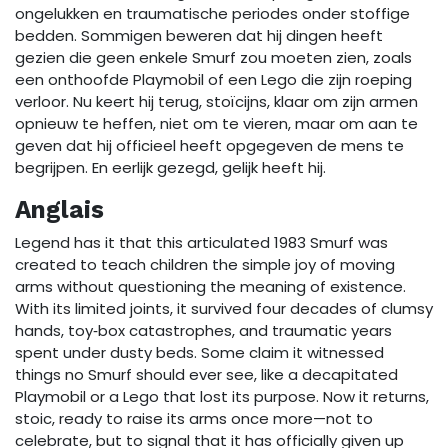
ongelukken en traumatische periodes onder stoffige
bedden. Sommigen beweren dat hij dingen heeft
gezien die geen enkele Smurf zou moeten zien, zoals
een onthoofde Playmobil of een Lego die zijn roeping
verloor. Nu keert hij terug, stoïcijns, klaar om zijn armen
opnieuw te heffen, niet om te vieren, maar om aan te
geven dat hij officieel heeft opgegeven de mens te
begrijpen. En eerlijk gezegd, gelijk heeft hij.
Anglais
Legend has it that this articulated 1983 Smurf was
created to teach children the simple joy of moving
arms without questioning the meaning of existence.
With its limited joints, it survived four decades of clumsy
hands, toy‑box catastrophes, and traumatic years
spent under dusty beds. Some claim it witnessed
things no Smurf should ever see, like a decapitated
Playmobil or a Lego that lost its purpose. Now it returns,
stoic, ready to raise its arms once more—not to
celebrate, but to signal that it has officially given up