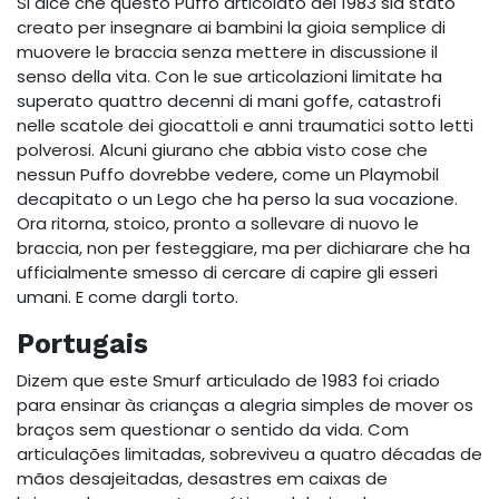
Si dice che questo Puffo articolato del 1983 sia stato
creato per insegnare ai bambini la gioia semplice di
muovere le braccia senza mettere in discussione il
senso della vita. Con le sue articolazioni limitate ha
superato quattro decenni di mani goffe, catastrofi
nelle scatole dei giocattoli e anni traumatici sotto letti
polverosi. Alcuni giurano che abbia visto cose che
nessun Puffo dovrebbe vedere, come un Playmobil
decapitato o un Lego che ha perso la sua vocazione.
Ora ritorna, stoico, pronto a sollevare di nuovo le
braccia, non per festeggiare, ma per dichiarare che ha
ufficialmente smesso di cercare di capire gli esseri
umani. E come dargli torto.
Portugais
Dizem que este Smurf articulado de 1983 foi criado
para ensinar às crianças a alegria simples de mover os
braços sem questionar o sentido da vida. Com
articulações limitadas, sobreviveu a quatro décadas de
mãos desajeitadas, desastres em caixas de