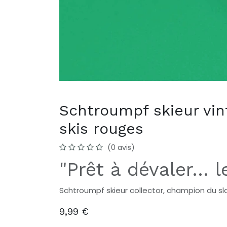
Schtroumpf skieur vin
skis rouges
(0 avis)
"Prêt à dévaler… l
Schtroumpf skieur collector, champion du s
9,99
€