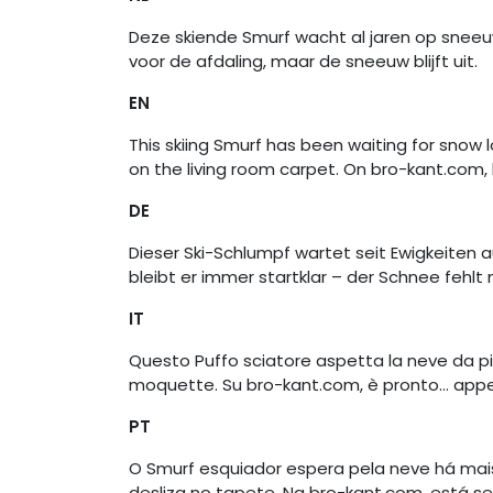
Deze skiende Smurf wacht al jaren op sneeuw. Me
voor de afdaling, maar de sneeuw blijft uit.
EN
This skiing Smurf has been waiting for snow 
on the living room carpet. On bro-kant.com,
DE
Dieser Ski-Schlumpf wartet seit Ewigkeiten a
bleibt er immer startklar – der Schnee fehlt 
IT
Questo Puffo sciatore aspetta la neve da più
moquette. Su bro-kant.com, è pronto… appe
PT
O Smurf esquiador espera pela neve há mai
desliza no tapete. Na bro-kant.com, está s