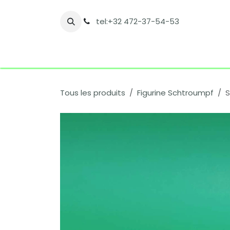
Se rendre au contenu
tel:+32 472-37-54-53
Accueil
Boutique
Nos catégories
Co
Tous les produits
Figurine Schtroumpf
S