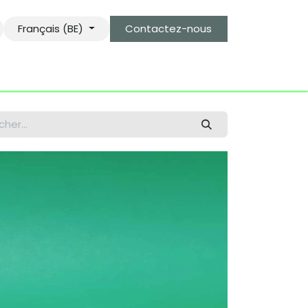
Français (BE)
Contactez-nous
s
le gardien des objets bro-kant.com
tarifs d'envois