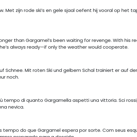
t zijn rode ski’s en gele sjaal oefent hij vooral op het tapijt
longer than Gargamel’s been waiting for revenge. With his red
 he’s always ready—if only the weather would cooperate.
uf Schnee. Mit roten Ski und gelbem Schal trainiert er auf d
nur noch.
 tempo di quanto Gargamella aspetti una vittoria. Sci rossi,
na nevica.
s tempo do que Gargamel espera por sorte. Com seus esqu
empre preparado para a descida.