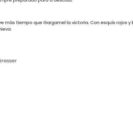
eve más tiempo que Gargamel la victoria. Con esquís rojos y 
nieva.
éresser