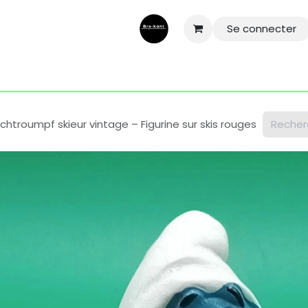
Se connecter
ntactez-nous
Aide
Conditions général
Mentions légale
chtroumpf skieur vintage – Figurine sur skis rouges