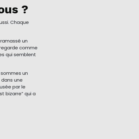
ous ?
aussi. Chaque
a ramassé un
me regarde comme
ses qui semblent
s sommes un
ir dans une
usée par le
st bizarre” qui a