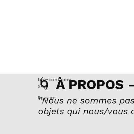
🌀
bro-kant.com
À PROPOS –
Silly
Belgium
“Nous ne sommes pas
objets qui nous/vous 