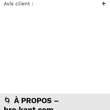
Avis client :
🌀
À PROPOS –
bro‑kant.com