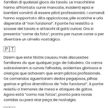
familiari di qualsiasi gioco da tavolo. Le macchinine
hanno affrontato curve mancate, incidenti epici e
bambini convinti di essere piloti professionisti. I comandi
hanno sopportato dita appiccicose, pile scariche e urla
disperate di “non funziona!”. Il ponte ha resistito a
scosse del tavolo e attacchi di gatti curiosi. Ora si
presenta “come da foto”, pronto per nuove corse o per
diventare un cimelio nostalgico.
🇵🇹
Dizem que este Slotrix causou mais discussões
familiares do que qualquer jogo de tabuleiro. Os carros
sobreviveram a curvas falhadas, acidentes gloriosos e
crianças que achavam que eram pilotos profissionais.
Os comandos aguentaram dedos pegajosos, pilhas
gastas e gritos dramáticos de “não funciona!”. A ponte
resistiu a tremores de mesa e ataques de gatos.
Agora está “como nas fotos”, pronto para novas
corridas ou para virar peça de nostalgia.