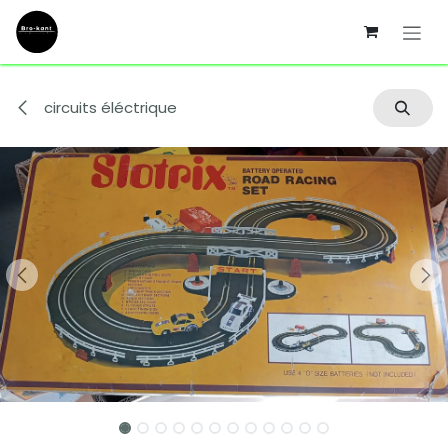
Se rendre au contenu
circuits éléctrique