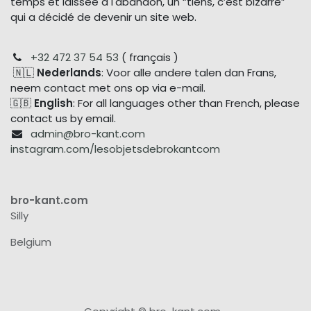
temps et laissée à l'abandon, un “tiens, c’est bizarre”
qui a décidé de devenir un site web.
+32 472 37 54 53
( français )
🇳🇱
Nederlands
: Voor alle andere talen dan Frans,
neem contact met ons op via e-mail.
🇬🇧
English
: For all languages other than French, please
contact us by email.
admin@bro-kant.com
instagram.com/lesobjetsdebrokantcom
bro-kant.com
Silly
Belgium