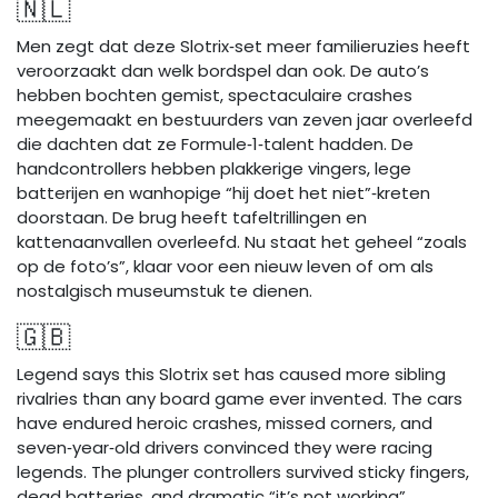
🇳🇱
Men zegt dat deze Slotrix‑set meer familieruzies heeft
veroorzaakt dan welk bordspel dan ook. De auto’s
hebben bochten gemist, spectaculaire crashes
meegemaakt en bestuurders van zeven jaar overleefd
die dachten dat ze Formule‑1‑talent hadden. De
handcontrollers hebben plakkerige vingers, lege
batterijen en wanhopige “hij doet het niet”‑kreten
doorstaan. De brug heeft tafeltrillingen en
kattenaanvallen overleefd. Nu staat het geheel “zoals
op de foto’s”, klaar voor een nieuw leven of om als
nostalgisch museumstuk te dienen.
🇬🇧
Legend says this Slotrix set has caused more sibling
rivalries than any board game ever invented. The cars
have endured heroic crashes, missed corners, and
seven‑year‑old drivers convinced they were racing
legends. The plunger controllers survived sticky fingers,
dead batteries, and dramatic “it’s not working”