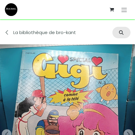
Se rendre au contenu
La bibliothèque de bro-kant