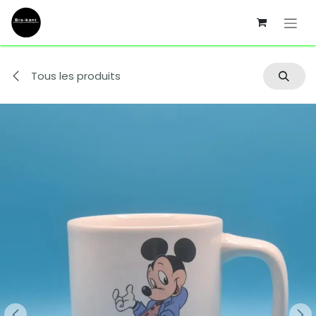
Se rendre au contenu
Tous les produits