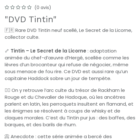
(0 avis)
"DVD Tintin"
🇫🇷 Rare DVD Tintin neuf scellé, Le Secret de la Licorne,
collector culte.
🦴
Tintin – Le Secret de la Licorne
: adaptation
animée du chef-d’œuvre d’Hergé, scellée comme les
lèvres d’un brocanteur qui refuse de négocier, même
sous menace de fou rire. Ce DVD est aussi rare qu’un
capitaine Haddock sobre un jour de tempête.
🏴‍☠️ On y retrouve l’arc culte du trésor de Rackham le
Rouge et du Chevalier de Hadoque, où les ancêtres
parlent en latin, les perroquets insultent en flamand, et
les énigmes se résolvent à coups de whisky et de
claques morales. C’est du Tintin pur jus : des baffes, des
barques, et des barils de rhum.
📀 Anecdote : cette série animée a bercé des