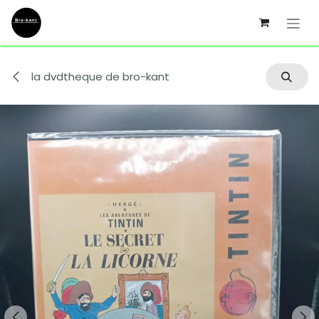
Se rendre au contenu
la dvdtheque de bro-kant