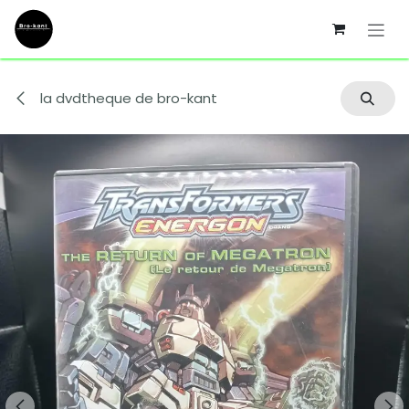
Se rendre au contenu
la dvdtheque de bro-kant