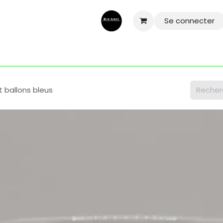
Se connecter
ntactez-nous
Aide
Conditions général
Mentions légale
t ballons bleus