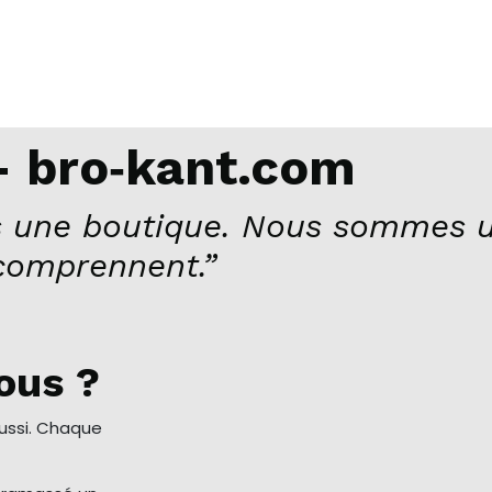
 bro‑kant.com
 une boutique. Nous sommes u
comprennent.”
ous ?
aussi. Chaque