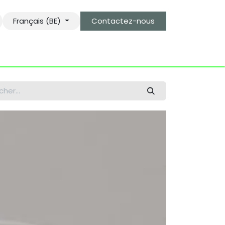
Français (BE)
Contactez-nous
s
le gardien des objets bro-kant.com
tarifs d'envois