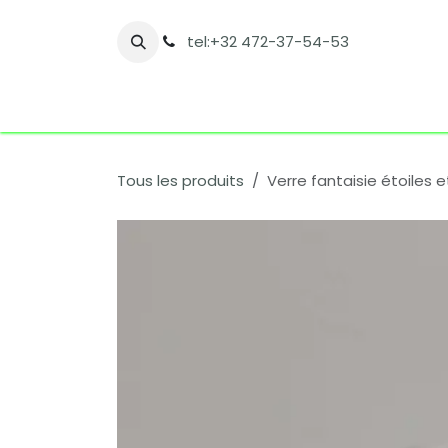
Se rendre au contenu
tel:+32 472-37-54-53
Accueil
Boutique
Nos catégories
Co
Tous les produits
Verre fantaisie étoiles e