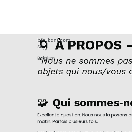
🌀
bro-kant.com
À PROPOS –
Silly
Belgium
“Nous ne sommes pas
objets qui nous/vous 
🧩
Qui sommes‑n
Excellente question. Nous nous la posons 
matin. Parfois plusieurs fois.