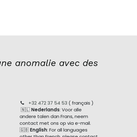
ne anomalie avec des
+32 472 37 54 53
( français )
🇳🇱
Nederlands
: Voor alle
andere talen dan Frans, neem
contact met ons op via e-mail.
🇬🇧
English
: For all languages
other than French, please contact