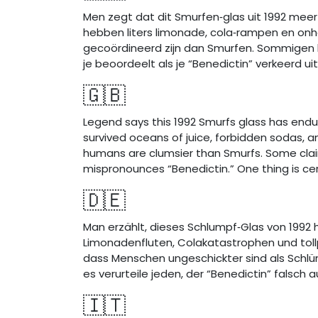
Men zegt dat dit Smurfen‑glas uit 1992 me
hebben liters limonade, cola‑rampen en onha
gecoördineerd zijn dan Smurfen. Sommigen b
je beoordeelt als je “Benedictin” verkeerd ui
🇬🇧
Legend says this 1992 Smurfs glass has endu
survived oceans of juice, forbidden sodas, a
humans are clumsier than Smurfs. Some claim 
mispronounces “Benedictin.” One thing is ce
🇩🇪
Man erzählt, dieses Schlumpf‑Glas von 1992 
Limonadenfluten, Colakatastrophen und toll
dass Menschen ungeschickter sind als Schlü
es verurteile jeden, der “Benedictin” falsch 
🇮🇹