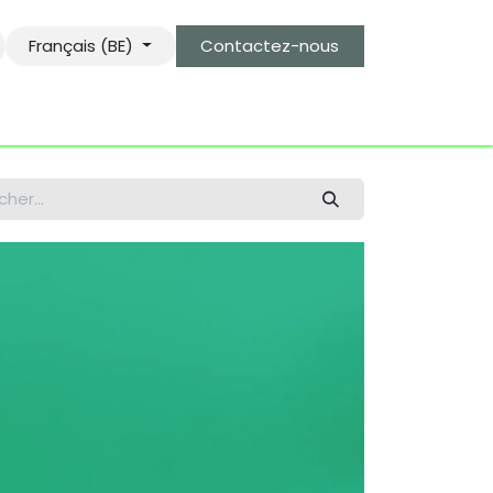
Français (BE)
Contactez-nous
s
le gardien des objets bro-kant.com
tarifs d'envois