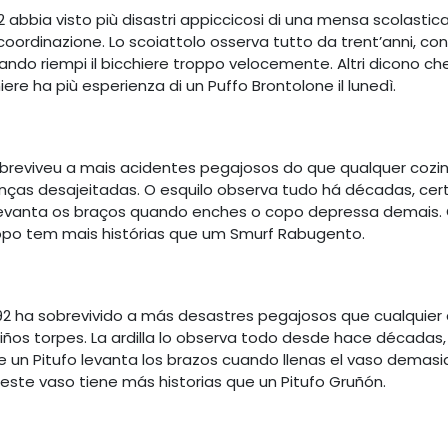
 abbia visto più disastri appiccicosi di una mensa scolastica. 
coordinazione. Lo scoiattolo osserva tutto da trent’anni, convi
uando riempi il bicchiere troppo velocemente. Altri dicono che
ere ha più esperienza di un Puffo Brontolone il lunedì.
reviveu a mais acidentes pegajosos do que qualquer cozinh
crianças desajeitadas. O esquilo observa tudo há décadas, c
levanta os braços quando enches o copo depressa demais. 
copo tem mais histórias que um Smurf Rabugento.
92 ha sobrevivido a más desastres pegajosos que cualquier 
y niños torpes. La ardilla lo observa todo desde hace décad
e un Pitufo levanta los brazos cuando llenas el vaso demasi
 este vaso tiene más historias que un Pitufo Gruñón.