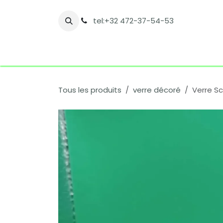
Se rendre au contenu
tel:+32 472-37-54-53
Accueil
Boutique
Nos catégories
Co
Tous les produits
verre décoré
Verre S