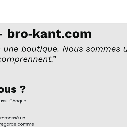
 bro‑kant.com
 une boutique. Nous sommes u
comprennent.”
ous ?
aussi. Chaque
a ramassé un
me regarde comme