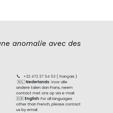
ne anomalie avec des
+32 472 37 54 53
( français )
🇳🇱
Nederlands
: Voor alle
andere talen dan Frans, neem
contact met ons op via e-mail.
🇬🇧
English
: For all languages
other than French, please contact
us by email.