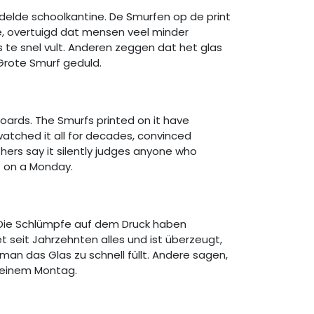
elde schoolkantine. De Smurfen op de print
oe, overtuigd dat mensen veel minder
 te snel vult. Anderen zeggen dat het glas
 Grote Smurf geduld.
oards. The Smurfs printed on it have
watched it all for decades, convinced
hers say it silently judges anyone who
f on a Monday.
. Die Schlümpfe auf dem Druck haben
seit Jahrzehnten alles und ist überzeugt,
n das Glas zu schnell füllt. Andere sagen,
an einem Montag.