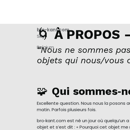
🌀
bro-kant.com
À PROPOS –
Silly
Belgium
“Nous ne sommes pas
objets qui nous/vous 
🧩
Qui sommes‑n
Excellente question. Nous nous la posons 
matin. Parfois plusieurs fois.
bro‑kant.com est né un jour où quelqu’un 
objet et s’est dit : « Pourquoi cet objet 