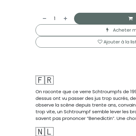
Acheter m
Ajouter à la li
🇫🇷
On raconte que ce verre Schtroumpfs de 199
dessus ont vu passer des jus trop sucrés, des 
observe la scène depuis trente ans, convainc
trop vite, un Schtroumpf semble lever les b
savent pas prononcer “Benedictin”. Une chos
🇳🇱