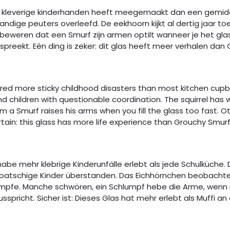
er kleverige kinderhanden heeft meegemaakt dan een gemidd
ndige peuters overleefd. De eekhoorn kijkt al dertig jaar t
eweren dat een Smurf zijn armen optilt wanneer je het glas
tspreekt. Eén ding is zeker: dit glas heeft meer verhalen dan
red more sticky childhood disasters than most kitchen cupb
nd children with questionable coordination. The squirrel has 
a Smurf raises his arms when you fill the glass too fast. Ot
rtain: this glass has more life experience than Grouchy Smur
habe mehr klebrige Kinderunfälle erlebt als jede Schulküche
patschige Kinder überstanden. Das Eichhörnchen beobachtet 
mpfe. Manche schwören, ein Schlumpf hebe die Arme, wenn ma
ausspricht. Sicher ist: Dieses Glas hat mehr erlebt als Muffi 