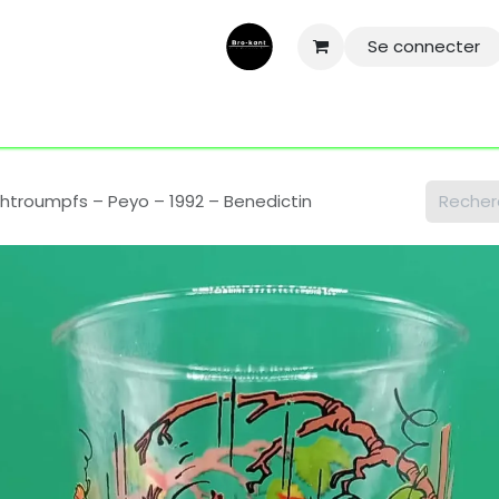
Se connecter
ntactez-nous
Aide
Conditions général
Mentions légale
chtroumpfs – Peyo – 1992 – Benedictin