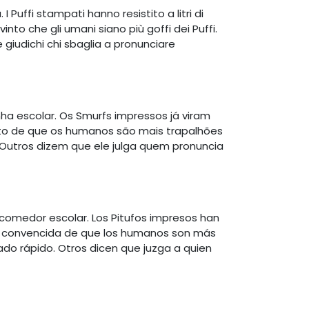
I Puffi stampati hanno resistito a litri di
nto che gli umani siano più goffi dei Puffi.
 giudichi chi sbaglia a pronunciare
a escolar. Os Smurfs impressos já viram
erto de que os humanos são mais trapalhões
Outros dizem que ele julga quem pronuncia
comedor escolar. Los Pitufos impresos han
as, convencida de que los humanos son más
ado rápido. Otros dicen que juzga a quien