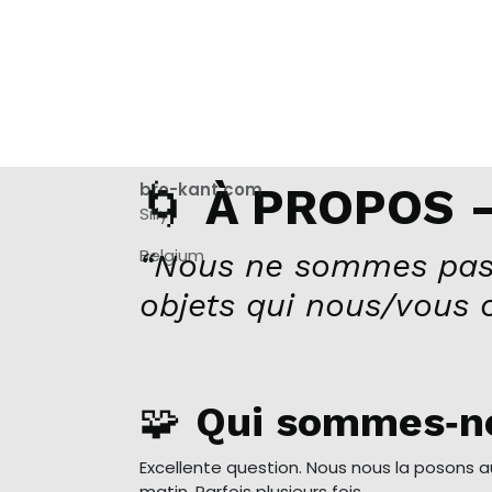
🌀
bro-kant.com
À PROPOS –
Silly
Belgium
“Nous ne sommes pas
objets qui nous/vous 
🧩
Qui sommes‑n
Excellente question. Nous nous la posons 
matin. Parfois plusieurs fois.