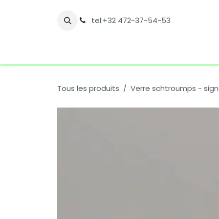
Se rendre au contenu
tel:+32 472-37-54-53
Accueil
Boutique
Nos catégories
Co
Tous les produits
Verre schtroumps - sign