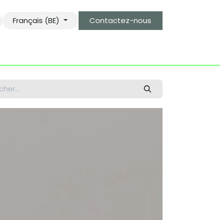
Français (BE)
Contactez-nous
s
le gardien des objets bro-kant.com
tarifs d'envois