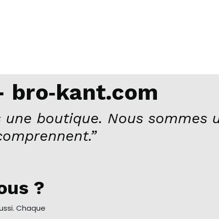
 bro‑kant.com
 une boutique. Nous sommes u
comprennent.”
ous ?
aussi. Chaque