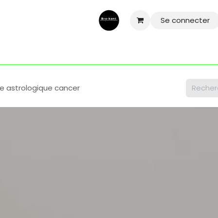
Se connecter
ntactez-nous
Aide
Conditions général
Mentions légale
e astrologique cancer