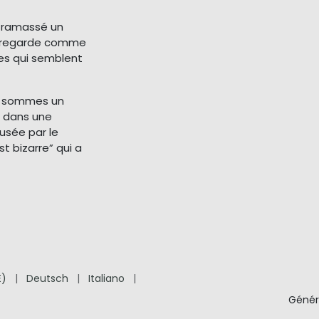
a ramassé un
me regarde comme
ses qui semblent
s sommes un
ir dans une
usée par le
st bizarre” qui a
E)
|
Deutsch
|
Italiano
|
Génér