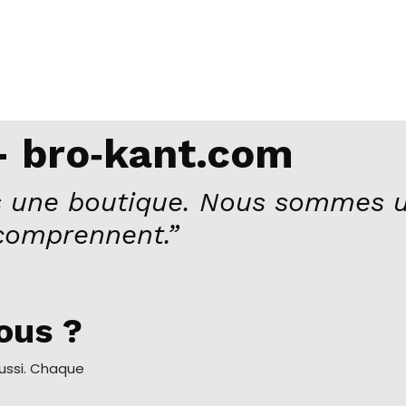
 bro‑kant.com
 une boutique. Nous sommes u
comprennent.”
ous ?
aussi. Chaque