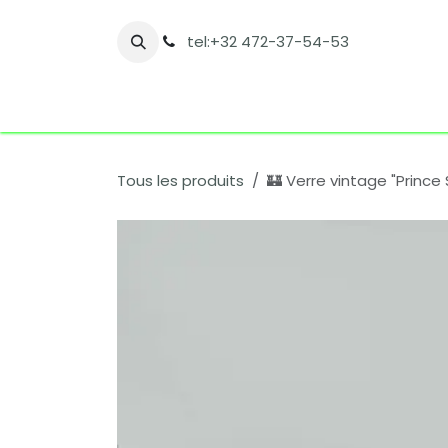
Se rendre au contenu
tel:+32 472-37-54-53
Accueil
Boutique
Nos catégories
Co
Tous les produits
🏰 Verre vintage "Prince