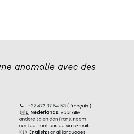
ne anomalie avec des
+32 472 37 54 53
( français )
🇳🇱
Nederlands
: Voor alle
andere talen dan Frans, neem
contact met ons op via e-mail.
🇬🇧
English
: For all languages