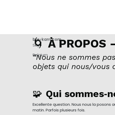
🌀
bro-kant.com
À PROPOS –
Silly
Belgium
“Nous ne sommes pas
objets qui nous/vous 
🧩
Qui sommes‑n
Excellente question. Nous nous la posons 
matin. Parfois plusieurs fois.