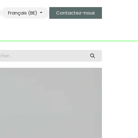
Français (BE)
Contactez-nous
s
le gardien des objets bro-kant.com
tarifs d'envois