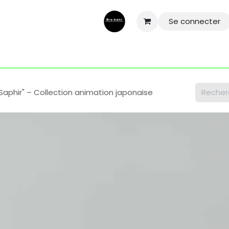
Se connecter
ntactez-nous
Aide
Conditions général
Mentions légale
 Saphir" – Collection animation japonaise