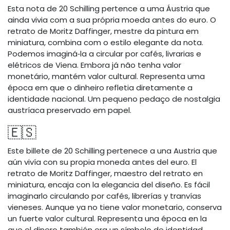
Esta nota de 20 Schilling pertence a uma Áustria que
ainda vivia com a sua própria moeda antes do euro. O
retrato de Moritz Daffinger, mestre da pintura em
miniatura, combina com o estilo elegante da nota.
Podemos imaginá‑la a circular por cafés, livrarias e
elétricos de Viena. Embora já não tenha valor
monetário, mantém valor cultural. Representa uma
época em que o dinheiro refletia diretamente a
identidade nacional. Um pequeno pedaço de nostalgia
austríaca preservado em papel.
🇪🇸
Este billete de 20 Schilling pertenece a una Austria que
aún vivía con su propia moneda antes del euro. El
retrato de Moritz Daffinger, maestro del retrato en
miniatura, encaja con la elegancia del diseño. Es fácil
imaginarlo circulando por cafés, librerías y tranvías
vieneses. Aunque ya no tiene valor monetario, conserva
un fuerte valor cultural. Representa una época en la
que el dinero también era un símbolo de identidad