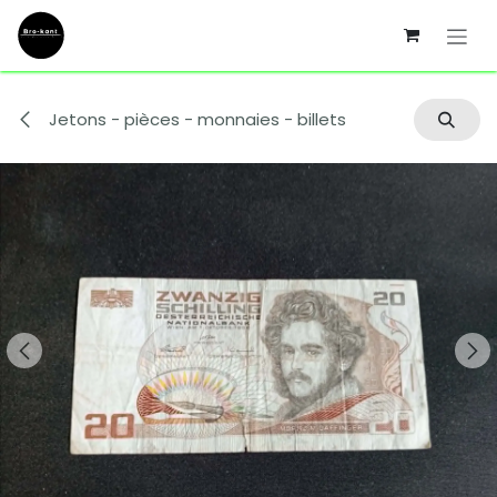
Se rendre au contenu
Jetons - pièces - monnaies - billets