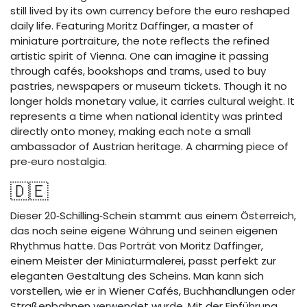
still lived by its own currency before the euro reshaped
daily life. Featuring Moritz Daffinger, a master of
miniature portraiture, the note reflects the refined
artistic spirit of Vienna. One can imagine it passing
through cafés, bookshops and trams, used to buy
pastries, newspapers or museum tickets. Though it no
longer holds monetary value, it carries cultural weight. It
represents a time when national identity was printed
directly onto money, making each note a small
ambassador of Austrian heritage. A charming piece of
pre‑euro nostalgia.
🇩🇪
Dieser 20‑Schilling‑Schein stammt aus einem Österreich,
das noch seine eigene Währung und seinen eigenen
Rhythmus hatte. Das Porträt von Moritz Daffinger,
einem Meister der Miniaturmalerei, passt perfekt zur
eleganten Gestaltung des Scheins. Man kann sich
vorstellen, wie er in Wiener Cafés, Buchhandlungen oder
Straßenbahnen verwendet wurde. Mit der Einführung