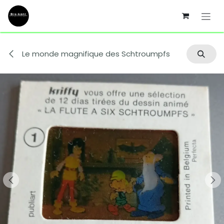
Se rendre au contenu
Le monde magnifique des Schtroumpfs