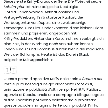
Dieses erste Kriffy‑Dia aus der Serie
Die Flöte mit sechs
Schlümpfen
ist reine belgische Nostalgie:
Côte d’Or‑Schokolade, Animationsfilm und
Vintage‑Werbung. 1975 startete Publiart, die
Werbeagentur von Dupuis, eine zweisprachige
Kampagne zum Film. Kinder konnten diese kleinen Bilder
sammeln und projizieren, angeboten mit
Kriffy‑Produkten. Hinter dem Kartonrahmen verbirgt sich
eine Zeit, in der Werbung noch verzaubern konnte.
Johan, Pirlouit und Homnibus führen hier in die magische
Welt der Schlümpfe. Heute ist das Dia ein Stück
belgischer Kulturgeschichte.
🇮🇹
Questa prima diapositiva Kriffy della serie
Il flauto a sei
Puffi
è pura nostalgia belga: cioccolato Côte d’Or,
animazione e pubblicità d’altri tempi. Nel 1975 Publiart,
agenzia di Dupuis, lanciò una campagna bilingue legata
al film. I bambini potevano collezionare e proiettare
queste piccole immagini offerte con i prodotti Kriffy.