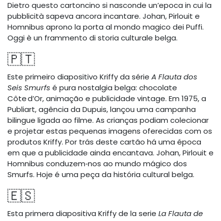
Dietro questo cartoncino si nasconde un’epoca in cui la
pubblicità sapeva ancora incantare. Johan, Pirlouit e
Homnibus aprono la porta al mondo magico dei Puffi.
Oggi è un frammento di storia culturale belga.
🇵🇹
Este primeiro diapositivo Kriffy da série
A Flauta dos
Seis Smurfs
é pura nostalgia belga: chocolate
Côte d’Or, animação e publicidade vintage. Em 1975, a
Publiart, agência da Dupuis, lançou uma campanha
bilingue ligada ao filme. As crianças podiam colecionar
e projetar estas pequenas imagens oferecidas com os
produtos Kriffy. Por trás deste cartão há uma época
em que a publicidade ainda encantava. Johan, Pirlouit e
Homnibus conduzem‑nos ao mundo mágico dos
Smurfs. Hoje é uma peça da história cultural belga.
🇪🇸
Esta primera diapositiva Kriffy de la serie
La Flauta de