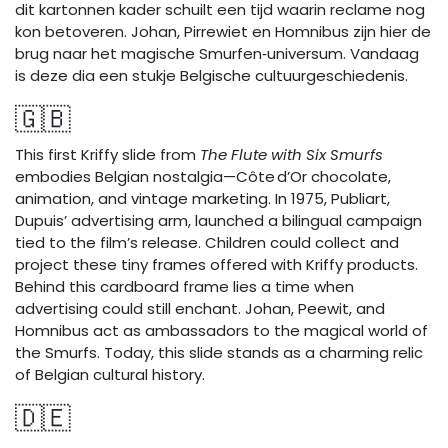
dit kartonnen kader schuilt een tijd waarin reclame nog
kon betoveren. Johan, Pirrewiet en Homnibus zijn hier de
brug naar het magische Smurfen‑universum. Vandaag
is deze dia een stukje Belgische cultuurgeschiedenis.
🇬🇧
This first Kriffy slide from
The Flute with Six Smurfs
embodies Belgian nostalgia—Côte d’Or chocolate,
animation, and vintage marketing. In 1975, Publiart,
Dupuis’ advertising arm, launched a bilingual campaign
tied to the film’s release. Children could collect and
project these tiny frames offered with Kriffy products.
Behind this cardboard frame lies a time when
advertising could still enchant. Johan, Peewit, and
Homnibus act as ambassadors to the magical world of
the Smurfs. Today, this slide stands as a charming relic
of Belgian cultural history.
🇩🇪