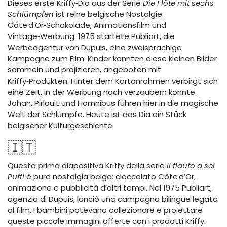
Dieses erste Kriffy‑Dia aus der Serie
Die Flöte mit sechs
Schlümpfen
ist reine belgische Nostalgie:
Côte d’Or‑Schokolade, Animationsfilm und
Vintage‑Werbung. 1975 startete Publiart, die
Werbeagentur von Dupuis, eine zweisprachige
Kampagne zum Film. Kinder konnten diese kleinen Bilder
sammeln und projizieren, angeboten mit
Kriffy‑Produkten. Hinter dem Kartonrahmen verbirgt sich
eine Zeit, in der Werbung noch verzaubern konnte.
Johan, Pirlouit und Homnibus führen hier in die magische
Welt der Schlümpfe. Heute ist das Dia ein Stück
belgischer Kulturgeschichte.
🇮🇹
Questa prima diapositiva Kriffy della serie
Il flauto a sei
Puffi
è pura nostalgia belga: cioccolato Côte d’Or,
animazione e pubblicità d’altri tempi. Nel 1975 Publiart,
agenzia di Dupuis, lanciò una campagna bilingue legata
al film. I bambini potevano collezionare e proiettare
queste piccole immagini offerte con i prodotti Kriffy.