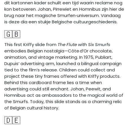
dit kartonnen kader schuilt een tijd waarin reclame nog
kon betoveren. Johan, Pirrewiet en Homnibus zijn hier de
brug naar het magische Smurfen‑universum. Vandaag
is deze dia een stukje Belgische cultuurgeschiedenis.
🇬🇧
This first Kriffy slide from
The Flute with Six Smurfs
embodies Belgian nostalgia—Côte d’Or chocolate,
animation, and vintage marketing. In 1975, Publiart,
Dupuis’ advertising arm, launched a bilingual campaign
tied to the film’s release. Children could collect and
project these tiny frames offered with Kriffy products.
Behind this cardboard frame lies a time when
advertising could still enchant. Johan, Peewit, and
Homnibus act as ambassadors to the magical world of
the Smurfs. Today, this slide stands as a charming relic
of Belgian cultural history.
🇩🇪