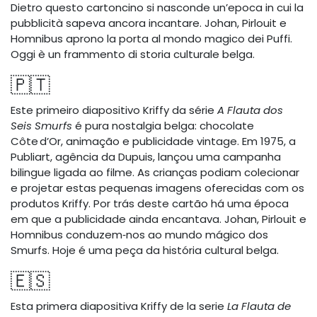
Dietro questo cartoncino si nasconde un’epoca in cui la
pubblicità sapeva ancora incantare. Johan, Pirlouit e
Homnibus aprono la porta al mondo magico dei Puffi.
Oggi è un frammento di storia culturale belga.
🇵🇹
Este primeiro diapositivo Kriffy da série
A Flauta dos
Seis Smurfs
é pura nostalgia belga: chocolate
Côte d’Or, animação e publicidade vintage. Em 1975, a
Publiart, agência da Dupuis, lançou uma campanha
bilingue ligada ao filme. As crianças podiam colecionar
e projetar estas pequenas imagens oferecidas com os
produtos Kriffy. Por trás deste cartão há uma época
em que a publicidade ainda encantava. Johan, Pirlouit e
Homnibus conduzem‑nos ao mundo mágico dos
Smurfs. Hoje é uma peça da história cultural belga.
🇪🇸
Esta primera diapositiva Kriffy de la serie
La Flauta de