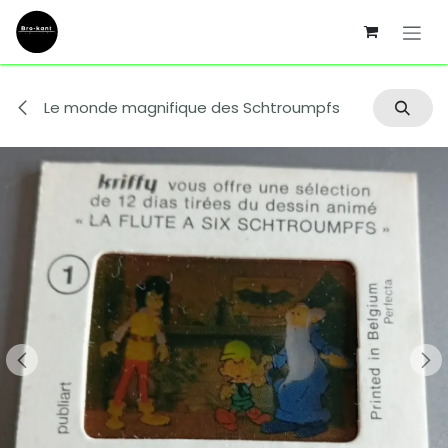
Se rendre au contenu
Le monde magnifique des Schtroumpfs