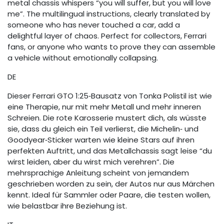
metal chassis whispers “you will suffer, but you will love
me”. The multilingual instructions, clearly translated by
someone who has never touched a car, add a
delightful layer of chaos. Perfect for collectors, Ferrari
fans, or anyone who wants to prove they can assemble
a vehicle without emotionally collapsing.
DE
Dieser Ferrari GTO 1:25‑Bausatz von Tonka Polistil ist wie
eine Therapie, nur mit mehr Metall und mehr inneren
Schreien. Die rote Karosserie mustert dich, als wüsste
sie, dass du gleich ein Teil verlierst, die Michelin‑ und
Goodyear‑Sticker warten wie kleine Stars auf ihren
perfekten Auftritt, und das Metallchassis sagt leise “du
wirst leiden, aber du wirst mich verehren”. Die
mehrsprachige Anleitung scheint von jemandem
geschrieben worden zu sein, der Autos nur aus Märchen
kennt. Ideal für Sammler oder Paare, die testen wollen,
wie belastbar ihre Beziehung ist.