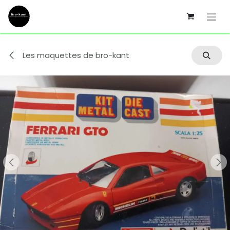
Se rendre au contenu
Les maquettes de bro-kant