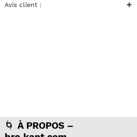
Avis client :
🌀
À PROPOS –
bro‑kant.com