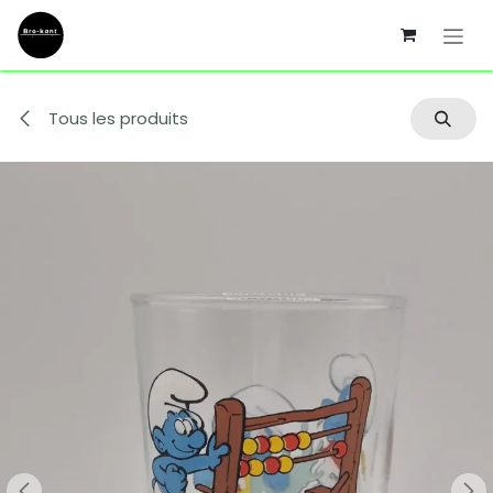
Se rendre au contenu
Tous les produits